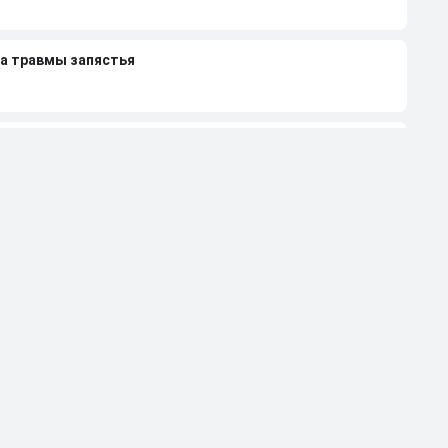
за травмы запястья
т мы объявим бойкот из-за призовых