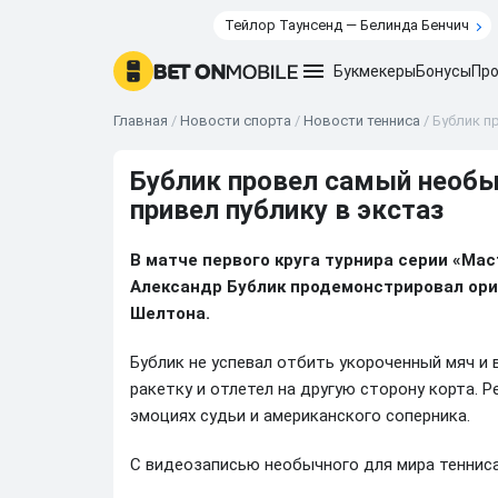
Тейлор Таунсенд — Белинда Бенчич
Букмекеры
Бонусы
Про
Главная
/
Новости спорта
/
Новости тенниса
/
Бублик п
Бублик провел самый необы
привел публику в экстаз
В матче первого круга турнира серии «Ма
Александр Бублик продемонстрировал ори
Шелтона.
Бублик не успевал отбить укороченный мяч и 
ракетку и отлетел на другую сторону корта. Р
эмоциях судьи и американского соперника.
С видеозаписью необычного для мира теннис