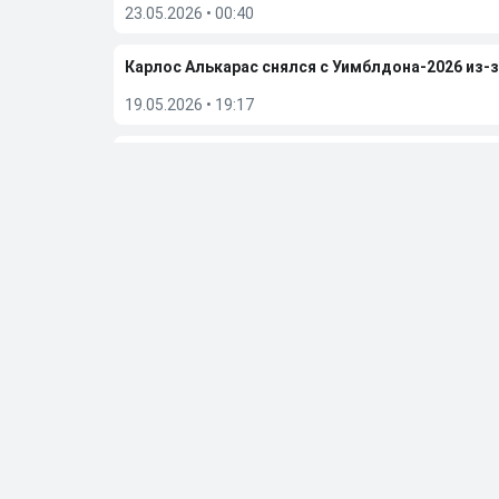
23.05.2026
•
00:40
Карлос Алькарас снялся с Уимблдона-2026 из-
19.05.2026
•
19:17
Белоруска Арина Соболенко: в какой-то момен
05.05.2026
•
19:01
Больше новостей
Выбор редакции