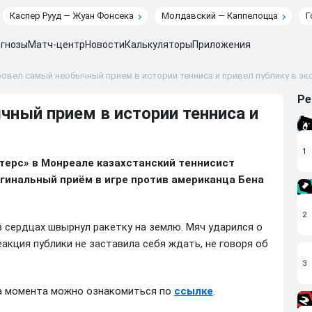
Каспер Рууд — Жуан Фонсека
Молдавский — Каппелоцца
Г
гнозы
Матч-центр
Новости
Калькуляторы
Приложения
ровел самый необычный прием в истории тенниса и привел публику в эк
Ре
чный прием в истории тенниса и
1
стерс» в Монреале казахстанский теннисист
гинальный приём в игре против американца Бена
2
в сердцах швырнул ракетку на землю. Мяч ударился о
еакция публики не заставила себя ждать, не говоря об
3
а момента можно ознакомиться по
ссылке
.