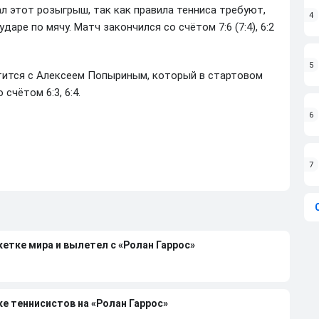
л этот розыгрыш, так как правила тенниса требуют,
4
даре по мячу. Матч закончился со счётом 7:6 (7:4), 6:2
5
тится с Алексеем Попыриным, который в стартовом
счётом 6:3, 6:4.
6
7
етке мира и вылетел с «Ролан Гаррос»
е теннисистов на «Ролан Гаррос»