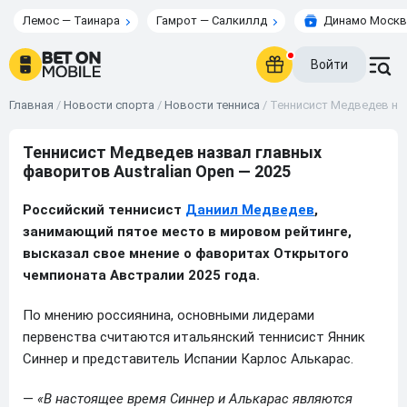
Лемос — Таинара
Гамрот — Салкиллд
Динамо Москв
Войти
Главная
/
Новости спорта
/
Новости тенниса
/
Теннисист Медведев наз
Теннисист Медведев назвал главных
фаворитов Australian Open — 2025
Российский теннисист
Даниил Медведев
,
занимающий пятое место в мировом рейтинге,
высказал свое мнение о фаворитах Открытого
чемпионата Австралии 2025 года.
По мнению россиянина, основными лидерами
первенства считаются итальянский теннисист Янник
Синнер и представитель Испании Карлос Алькарас.
—
«В настоящее время Синнер и Алькарас являются