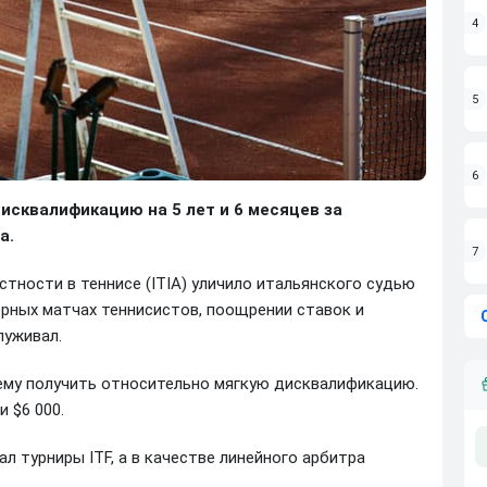
4
5
6
исквалификацию на 5 лет и 6 месяцев за
а.
7
тности в теннисе (ITIA) уличило итальянского судью
орных матчах теннисистов, поощрении ставок и
луживал.
о ему получить относительно мягкую дисквалификацию.
 $6 000.
л турниры ITF, а в качестве линейного арбитра