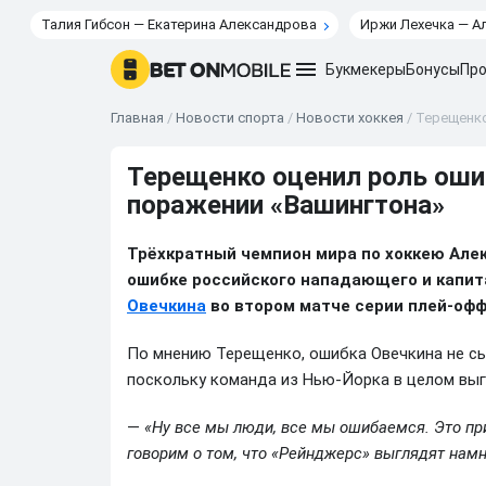
Талия Гибсон — Екатерина Александрова
Иржи Лехечка — А
Букмекеры
Бонусы
Про
Главная
/
Новости спорта
/
Новости хоккея
/
Терещенко
Терещенко оценил роль оши
поражении «Вашингтона»
Трёхкратный чемпион мира по хоккею Але
ошибке российского нападающего и капит
Овечкина
во втором матче серии плей-офф
По мнению Терещенко, ошибка Овечкина не сы
поскольку команда из Нью-Йорка в целом выг
—
«Ну все мы люди, все мы ошибаемся. Это пр
говорим о том, что «Рейнджерс» выглядят нам