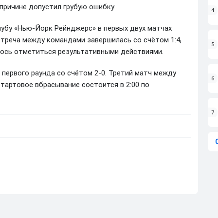
й причине допустил грубую ошибку.
4
лубу «Нью-Йорк Рейнджерс» в первых двух матчах
стреча между командами завершилась со счётом 1:4,
5
алось отметиться результативными действиями.
 первого раунда со счётом 2-0. Третий матч между
6
тартовое вбрасывание состоится в 2:00 по
7