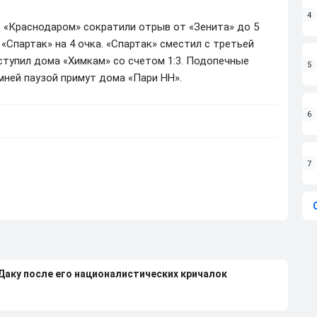
4
 «Краснодаром» сократили отрыв от «Зенита» до 5
«Спартак» на 4 очка. «Спартак» сместил с третьей
тупил дома «Химкам» со счетом 1:3. Подопечные
5
мней паузой примут дома «Пари НН».
6
7
 Даку после его националистических кричалок