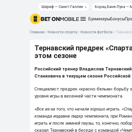
Шериф — Санкт-Галлен
Борац Баня-Лука — 
Букмекеры
Бонусы
Про
Главная
/
Новости спорта
/
Новости футбола
/
Тернавск
Тернавский предрек «Спарта
этом сезоне
Российский тренер Владислав Тернавский 
Станковича в текущем сезоне Российской 
Специалист предрек «красно-белым» борьбу 
уровня игры в весенней части чемпионата.
«
Все из-за того, что начали хорошо играть. «С
команда издавна лидер чемпионата, при Романц
играть и после зимней паузы, то, конечно, поб
сказал Тернавский в беседе с командой «Чем