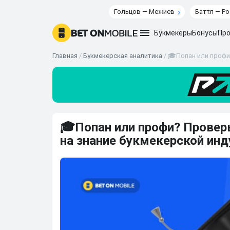
Гольцов — Межиев
Баттл — Ро
Букмекеры
Бонусы
Про
Главная
/
Букмекерская аналитика
/
🎓Попан или профи
🎓Попан или профи? Провер
на знание букмекерской инд