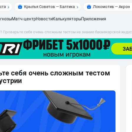
ста
Крылья Советов — Балтика
Локомотив — Акрон
гнозы
Матч-центр
Новости
Калькуляторы
Приложения
? Проверьте себя очень сложным тестом на знание букмекерской инду
ьте себя очень сложным тестом
устрии