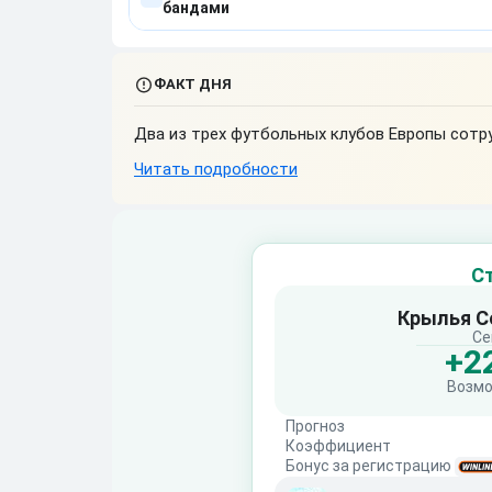
бандами
Два из трех футбольных клубов Европы сотр
С
Крылья С
Се
+2
Возм
Прогноз
Коэффициент
Бонус за регистрацию