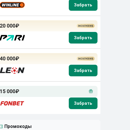
20 000₽
40 000₽
15 000₽
Промокоды