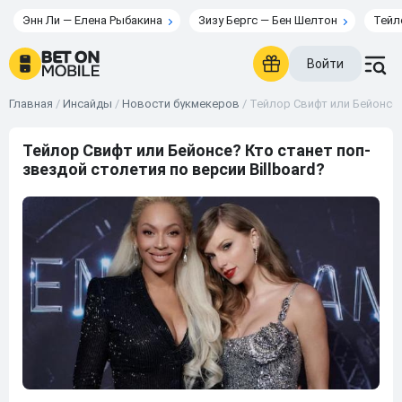
Энн Ли — Елена Рыбакина
Зизу Бергс — Бен Шелтон
Тейл
Войти
Главная
/
Инсайды
/
Новости букмекеров
/
Тейлор Свифт или Бейонсе?
Тейлор Свифт или Бейонсе? Кто станет поп-
звездой столетия по версии Billboard?