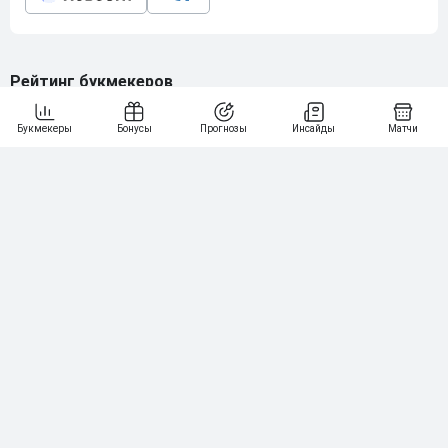
Рейтинг букмекеров
ГЕНЕРАЛЬНЫЙ ПАРТНЕР РПЛ
1
10 000₽
78
BETONMOBILE — ПАРТНЕР PARI 1 ЛИГА
2
71
20 000₽
3
107
30 000₽
BETONMOBILE — ПАРТНЕР ЛЕОН 2 ЛИГА
4
115
40 000₽