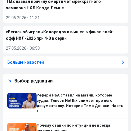
TMZ назвал причину смерти четырехкратного
чемпиона НХЛ Клода Лемье
29.05.2026
•
11:31
«Вегас» обыграл «Колорадо» и вышел в финал плей-
офф НХЛ-2026 при 4-0 в серии
27.05.2026
•
06:50
Больше новостей
Выбор редакции
Рефери НБА ставил на матчи, которые
судил. Теперь Netflix снимает про него
документалку. История Тима Донахи. Часть
1
Почему ставки по интуиции не всегда
выдают попана