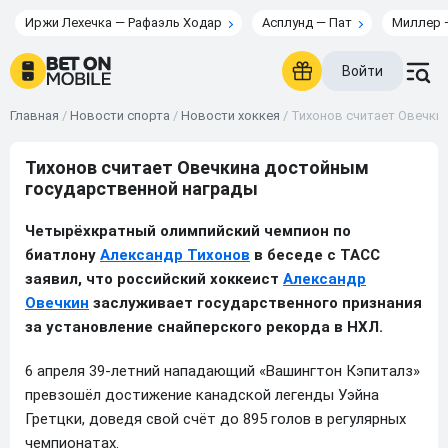
Иржи Лехечка — Рафаэль Ходар
Асплунд — Пат
Миллер 
Войти
Главная
/
Новости спорта
/
Новости хоккея
/
Тихонов считает Овечки
Тихонов считает Овечкина достойным
государственной награды
Четырёхкратный олимпийский чемпион по
биатлону
Александр Тихонов
в беседе с ТАСС
заявил, что российский хоккеист
Александр
Овечкин
заслуживает государственного признания
за установление снайперского рекорда в НХЛ.
6 апреля 39-летний нападающий «Вашингтон Кэпиталз»
превзошёл достижение канадской легенды Уэйна
Гретцки, доведя свой счёт до 895 голов в регулярных
чемпионатах.