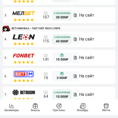
3
107
30 000₽
BETONMOBILE — ПАРТНЕР ЛЕОН 2 ЛИГА
4
115
40 000₽
5
15 000₽
141
6
3 000₽
19
7
64
10 000₽
Смотреть всех