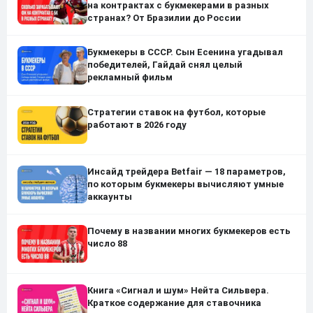
на контрактах с букмекерами в разных
странах? От Бразилии до России
Букмекеры в СССР. Сын Есенина угадывал
победителей, Гайдай снял целый
рекламный фильм
Стратегии ставок на футбол, которые
работают в 2026 году
Инсайд трейдера Betfair — 18 параметров,
по которым букмекеры вычисляют умные
аккаунты
Почему в названии многих букмекеров есть
число 88
Книга «Сигнал и шум» Нейта Сильвера.
Краткое содержание для ставочника