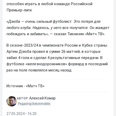
способен играть в любой команде Российской
Премьер-лиги.
«Дзюба — очень сильный футболист. Это потеря для
любого клуба. Надеюсь, у него все получится. Он жаждет
побеждать и забивать»
, — сказал Тикнизян «Матч ТВ».
В сезоне-2023/24 в чемпионате России и Кубке страны
Артем Дзюба провел в сумме 26 матчей, в которых
забил 4 гола и сделал 4 результативные передачи. В
футболке «железнодорожников» форвард в последний
раз на поле появлялся месяц назад.
Источник - «Матч ТВ»
Алексей Комар
АВТОР:
Редактор Betonmobile
27.05.2024 • 16:20