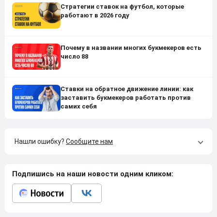
Стратегии ставок на футбол, которые
работают в 2026 году
Почему в названии многих букмекеров есть
число 88
Ставки на обратное движение линии: как
заставить букмекеров работать против
самих себя
Нашли ошибку?
Сообщите нам
Подпишись на наши новости одним кликом: