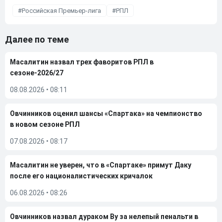
Российская Премьер-лига
РПЛ
Далее по теме
Масалитин назвал трех фаворитов РПЛ в
сезоне-2026/27
08.08.2026
•
08:11
Овчинников оценил шансы «Спартака» на чемпионство
в новом сезоне РПЛ
07.08.2026
•
08:17
Масалитин не уверен, что в «Спартаке» примут Даку
после его националистических кричалок
06.08.2026
•
08:26
Овчинников назвал дураком Ву за нелепый пенальти в