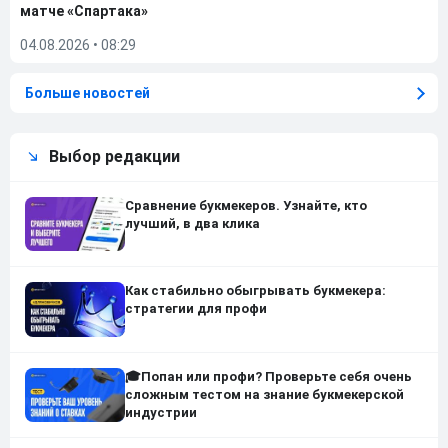
матче «Спартака»
04.08.2026
•
08:29
Больше новостей
Выбор редакции
Сравнение букмекеров. Узнайте, кто
лучший, в два клика
Как стабильно обыгрывать букмекера:
стратегии для профи
🎓Попан или профи? Проверьте себя очень
сложным тестом на знание букмекерской
индустрии