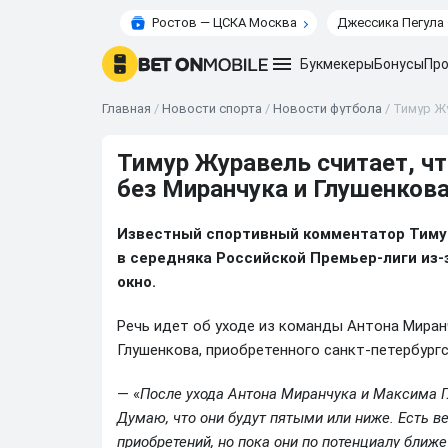
Ростов — ЦСКА Москва
Джессика Пегула
Букмекеры
Бонусы
Про
Главная
/
Новости спорта
/
Новости футбола
/
Тимур Жу
Тимур Журавель считает, ч
без Миранчука и Глушенков
Известный спортивный комментатор Тимур
в середняка Российской Премьер-лиги из-
окно.
Речь идет об уходе из команды Антона Миран
Глушенкова, приобретенного санкт-петербург
— «
После ухода Антона Миранчука и Максима 
Думаю, что они будут пятыми или ниже. Есть ве
приобретений, но пока они по потенциалу ближ