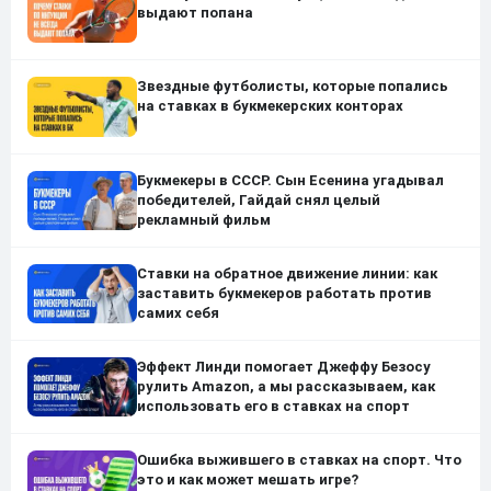
выдают попана
Звездные футболисты, которые попались
на ставках в букмекерских конторах
Букмекеры в СССР. Сын Есенина угадывал
победителей, Гайдай снял целый
рекламный фильм
Ставки на обратное движение линии: как
заставить букмекеров работать против
самих себя
Эффект Линди помогает Джеффу Безосу
рулить Amazon, а мы рассказываем, как
использовать его в ставках на спорт
Ошибка выжившего в ставках на спорт. Что
это и как может мешать игре?