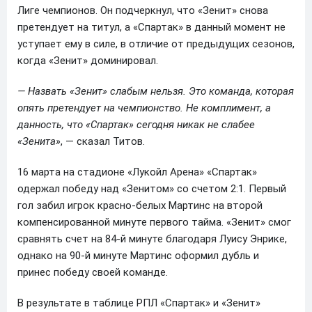
Лиге чемпионов. Он подчеркнул, что «Зенит» снова
претендует на титул, а «Спартак» в данный момент не
уступает ему в силе, в отличие от предыдущих сезонов,
когда «Зенит» доминировал.
— Назвать «Зенит» слабым нельзя. Это команда, которая
опять претендует на чемпионство. Не комплимент, а
данность, что «Спартак» сегодня никак не слабее
«Зенита»
, — сказал Титов.
16 марта на стадионе «Лукойл Арена» «Спартак»
одержал победу над «Зенитом» со счетом 2:1. Первый
гол забил игрок красно-белых Мартинс на второй
компенсированной минуте первого тайма. «Зенит» смог
сравнять счет на 84-й минуте благодаря Луису Энрике,
однако на 90-й минуте Мартинс оформил дубль и
принес победу своей команде.
В результате в таблице РПЛ «Спартак» и «Зенит»