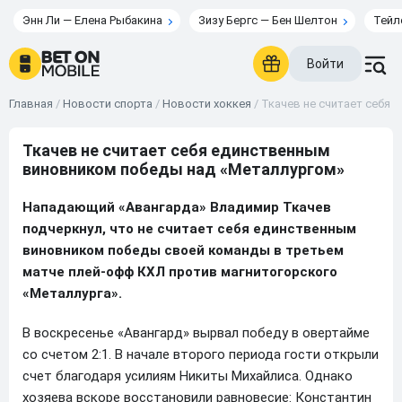
Энн Ли — Елена Рыбакина
Зизу Бергс — Бен Шелтон
Тейл
Войти
Главная
/
Новости спорта
/
Новости хоккея
/
Ткачев не считает себя
Ткачев не считает себя единственным
виновником победы над «Металлургом»
Нападающий «Авангарда» Владимир Ткачев
подчеркнул, что не считает себя единственным
виновником победы своей команды в третьем
матче плей-офф КХЛ против магнитогорского
«Металлурга».
В воскресенье «Авангард» вырвал победу в овертайме
со счетом 2:1. В начале второго периода гости открыли
счет благодаря усилиям Никиты Михайлиса. Однако
хозяева вскоре восстановили равновесие: Константин