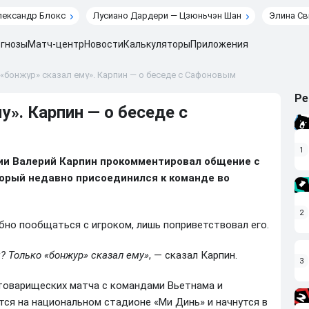
лександр Блокс
Лусиано Дардери — Цзюньчэн Шан
Элина Св
гнозы
Матч-центр
Новости
Калькуляторы
Приложения
«бонжур» сказал ему». Карпин — о беседе с Сафоновым
Ре
у». Карпин — о беседе с
1
сии Валерий Карпин прокомментировал общение с
орый недавно присоединился к команде во
2
бно пообщаться с игроком, лишь поприветствовал его.
? Только «бонжур» сказал ему»
, — сказал Карпин.
3
товарищеских матча с командами Вьетнама и
ятся на национальном стадионе «Ми Динь» и начнутся в