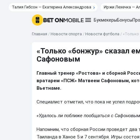
Талия Гибсон — Екатерина Александрова
Иржи Лехечка — А
Букмекеры
Бонусы
Про
Главная
/
Новости спорта
/
Новости футбола
/
«Только 
«Только «бонжур» сказал ем
Сафоновым
Главный тренер «Ростова» и сборной Рос
вратарем «ПСЖ» Матвеем Сафоновым, кот
Вьетнаме.
Специалист отметил, что пока не успел подро
«Удалось ли поближе пообщаться с Сафоновым
Напомним, что сборная России проведет два 
Таиланда в Ханое 5 и 7 сентября. Игры состо