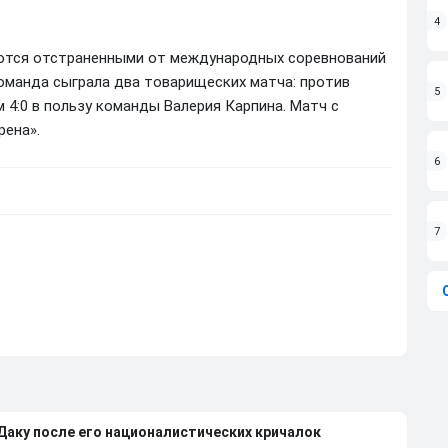
4
ются отстраненными от международных соревнований
 команда сыграла два товарищеских матча: против
5
м 4:0 в пользу команды Валерия Карпина. Матч с
рена».
6
7
 Даку после его националистических кричалок