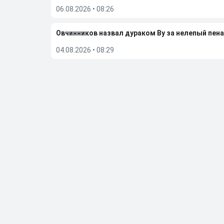
06.08.2026
•
08:26
Овчинников назвал дураком Ву за нелепый пена
04.08.2026
•
08:29
«Это проблема вратаря и защитника». Лапочки
02.08.2026
•
23:19
Гаджиев поделился ожиданиями от сезона-202
02.08.2026
•
07:49
Больше новостей
Выбор редакции