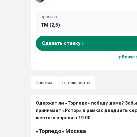
прогноз
ТМ (2,5)
Сделать ставку
Бонус 
Прогноз
Топ-эксперты
Одержит ли «Торпедо» победу дома? Забь
принимает «Ротор» в рамках двадцать сед
шестого апреля в 19:00.
«Торпедо» Москва