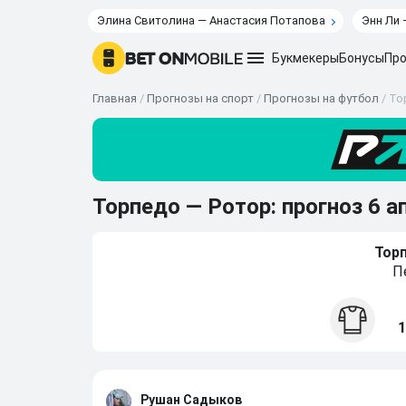
Элина Свитолина — Анастасия Потапова
Энн Ли 
Букмекеры
Бонусы
Про
Главная
/
Прогнозы на спорт
/
Прогнозы на футбол
/
То
Торпедо — Ротор: прогноз 6 а
Тор
П
1
Рушан Садыков