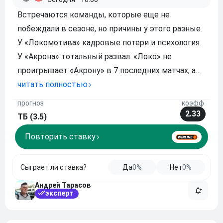
Встречаются команды, которые еще не
побеждали в сезоне, но причины у этого разные.
У «Локомотива» кадровые потери и психология.
У «Акрона» тотальный развал. «Локо» не
проигрывает «Акрону» в 7 последних матчах, а
дома в 19 из 20. Тренер «Локомотива»
читать полностью
Галактионов признает, что нужно набирать очки
прогноз
коэфф
и перестраивать игру. В такой ситуации
2.33
ТБ (3.5)
«железнодорожник
Повторить ставку
Сыграет ли ставка?
Да
0%
Нет
0%
Андрей Тарасов
эксперт