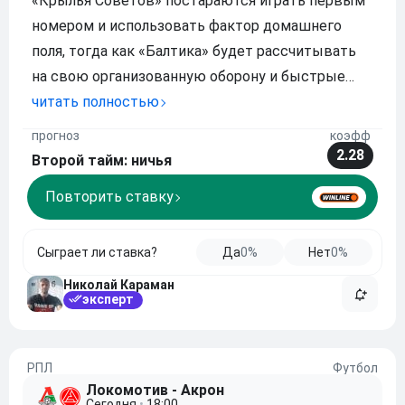
«Крылья Советов» постараются играть первым
номером и использовать фактор домашнего
поля, тогда как «Балтика» будет рассчитывать
на свою организованную оборону и быстрые
выпады. Если самарцы сумеют открыть счет в
читать полностью
первом тайме, им будет значительно проще
прогноз
коэфф
контролировать ход встречи. Однако гости уже
2.28
Второй тайм: ничья
не раз доказы
Повторить ставку
Сыграет ли ставка?
Да
0%
Нет
0%
Николай Караман
эксперт
РПЛ
Футбол
Локомотив - Акрон
Сегодня
•
18:00