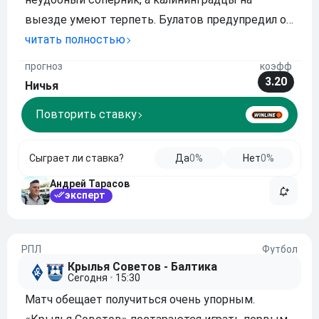
выезде умеют терпеть. Булатов предупредил о
силовой борьбе, и, скорее всего, матч будет
читать полностью
вязким, с минимумом голевых моментов.
прогноз
коэфф
История встреч тоже говорит о плотных играх. В
3.20
Ничья
последних матчах н
Повторить ставку
Сыграет ли ставка?
Да
0%
Нет
0%
Андрей Тарасов
эксперт
РПЛ
Футбол
Крылья Советов - Балтика
Сегодня
•
15:30
Матч обещает получиться очень упорным.