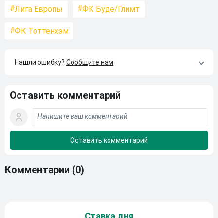
Лига Европы
ФК Буде/Глимт
ФК Тоттенхэм
Нашли ошибку?
Сообщите нам
Оставить комментарий
Комментарии
(0)
Ставка дня