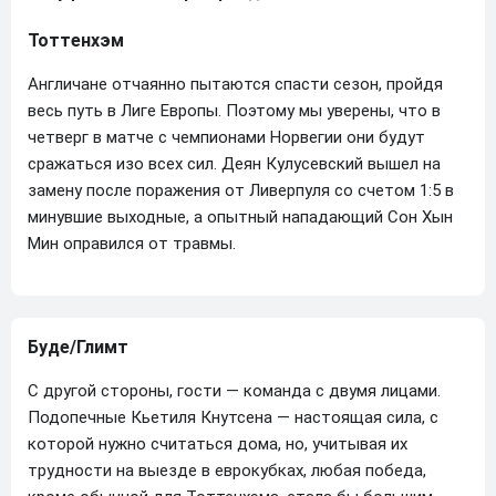
Тоттенхэм
Англичане отчаянно пытаются спасти сезон, пройдя
весь путь в Лиге Европы. Поэтому мы уверены, что в
четверг в матче с чемпионами Норвегии они будут
сражаться изо всех сил. Деян Кулусевский вышел на
замену после поражения от Ливерпуля со счетом 1:5 в
минувшие выходные, а опытный нападающий Сон Хын
Мин оправился от травмы.
Буде/Глимт
С другой стороны, гости — команда с двумя лицами.
Подопечные Кьетиля Кнутсена — настоящая сила, с
которой нужно считаться дома, но, учитывая их
трудности на выезде в еврокубках, любая победа,