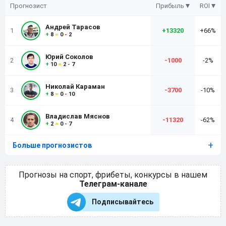
Прогнозист
Прибыль
ROI
Андрей Тарасов
1
+
13320
+66%
+
8
=
0
-
2
Юрий Соколов
2
-1000
-2%
+
10
=
2
-
7
Николай Караман
3
-3700
-10%
+
8
=
0
-
10
Владислав Мяснов
4
-11320
-62%
+
2
=
0
-
7
Больше прогнозистов
Прогнозы на спорт, фрибеты, конкурсы в нашем
Телеграм-канале
Подписывайтесь