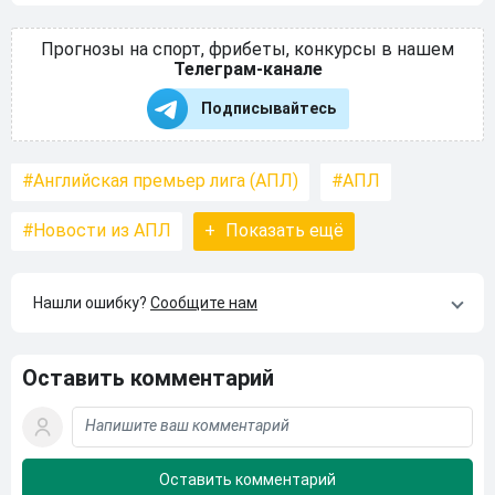
Прогнозы на спорт, фрибеты, конкурсы в нашем
Телеграм-канале
Подписывайтесь
Английская премьер лига (АПЛ)
АПЛ
Новости из АПЛ
+
Показать ещё
Нашли ошибку?
Сообщите нам
Оставить комментарий