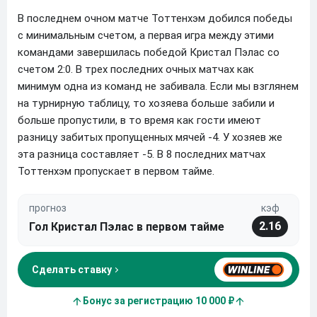
В последнем очном матче Тоттенхэм добился победы
с минимальным счетом, а первая игра между этими
командами завершилась победой Кристал Пэлас со
счетом 2:0. В трех последних очных матчах как
минимум одна из команд не забивала. Если мы взглянем
на турнирную таблицу, то хозяева больше забили и
больше пропустили, в то время как гости имеют
разницу забитых пропущенных мячей -4. У хозяев же
эта разница составляет -5. В 8 последних матчах
Тоттенхэм пропускает в первом тайме.
прогноз
кэф
2.16
Гол Кристал Пэлас в первом тайме
Сделать ставку
Бонус за регистрацию 10 000 ₽