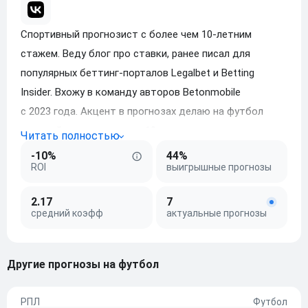
Спортивный прогнозист с более чем 10-летним
стажем. Веду блог про ставки, ранее писал для
популярных беттинг-порталов Legalbet и Betting
Insider. Вхожу в команду авторов Betonmobile
с 2023 года. Акцент в прогнозах делаю на футбол
и хоккей, лучшая серия — 10 ставок с одним
возвратом.
-10%
44%
ROI
выигрышные прогнозы
2.17
7
средний коэфф
актуальные прогнозы
другие прогнозы на футбол
РПЛ
Футбол