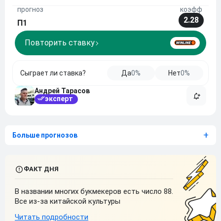
результативность указывают и коэффициенты.
прогноз
коэфф
В очных встречах «Спартак» выиграл 20 матчей,
2.28
П1
«Краснодар» 12, ни
Повторить ставку
Сыграет ли ставка?
Да
0%
Нет
0%
Андрей Тарасов
эксперт
Больше прогнозов
В названии многих букмекеров есть число 88.
Все из-за китайской культуры