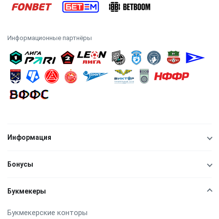
Информационные партнёры
Информация
Бонусы
Букмекеры
Букмекерские конторы