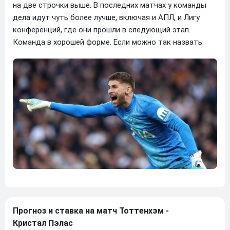
на две строчки выше. В последних матчах у команды
дела идут чуть более лучше, включая и АПЛ, и Лигу
конференций, где они прошли в следующий этап.
Команда в хорошей форме. Если можно так назвать.
Прогноз и ставка на матч Тоттенхэм -
Кристал Пэлас