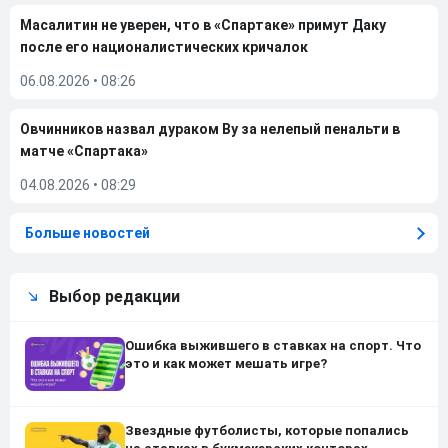
Масалитин не уверен, что в «Спартаке» примут Даку
после его националистических кричалок
06.08.2026
•
08:26
Овчинников назвал дураком Ву за нелепый пенальти в
матче «Спартака»
04.08.2026
•
08:29
Больше новостей
Выбор редакции
Ошибка выжившего в ставках на спорт. Что
это и как может мешать игре?
Звездные футболисты, которые попались