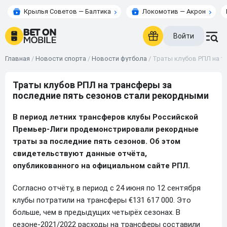
Крылья Советов — Балтика
Локомотив — Акрон
Войти
Главная
/
Новости спорта
/
Новости футбола
/
Траты клубов РПЛ на т
Траты клубов РПЛ на трансферы за
последние пять сезонов стали рекордными
В период летних трансферов клубы Российской
Премьер-Лиги продемонстрировали рекордные
траты за последние пять сезонов. Об этом
свидетельствуют данные отчёта,
опубликованного на официальном сайте РПЛ.
Согласно отчёту, в период с 24 июня по 12 сентября
клубы потратили на трансферы €131 617 000. Это
больше, чем в предыдущих четырёх сезонах. В
сезоне-2021/2022 расходы на трансферы составили