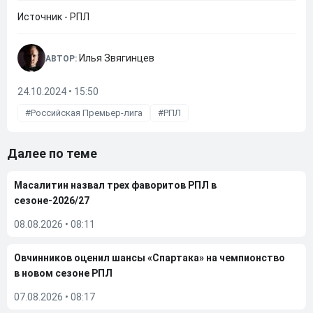
Источник - РПЛ
Илья Звягинцев
АВТОР:
24.10.2024 • 15:50
Российская Премьер-лига
РПЛ
Далее по теме
Масалитин назвал трех фаворитов РПЛ в
сезоне-2026/27
08.08.2026
•
08:11
Овчинников оценил шансы «Спартака» на чемпионство
в новом сезоне РПЛ
07.08.2026
•
08:17