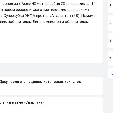
ровел за «Реал» 43 матча, забил 23 гола и сделал 14
4
х в новом сезоне и уже отметился «историческим»
е Суперкубка УЕФА против «Аталанты» (2:0). Помимо
ании, победителем Лиги чемпионов и обладателем
5
6
7
 Даку после его националистических кричалок
льти в матче «Спартака»