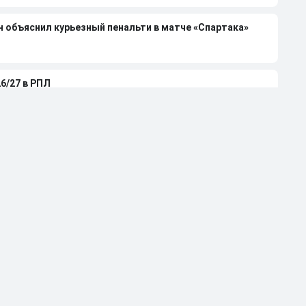
н объяснил курьезный пенальти в матче «Спартака»
6/27 в РПЛ
в СССР. Сын Есенина
Polymarket и Kalshi: как