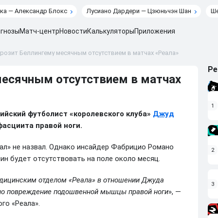
ка — Александр Блокс
Лусиано Дардери — Цзюньчэн Шан
Ше
гнозы
Матч-центр
Новости
Калькуляторы
Приложения
розит Беллингему месячным отсутствием в матчах «Реала»
Ре
месячным отсутствием в матчах
1
ийский футболист «королевского клуба»
Джуд
асциита правой ноги.
ал» не назвал. Однако инсайдер Фабрицио Романо
2
ин будет отсутствовать на поле около месяц.
едицинским отделом «Реала» в отношении Джуда
3
ано повреждение подошвенной мышцы правой ноги
», —
го «Реала».