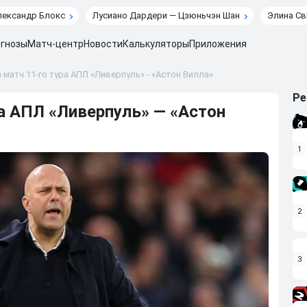
лександр Блокс
Лусиано Дардери — Цзюньчэн Шан
Элина Св
гнозы
Матч-центр
Новости
Калькуляторы
Приложения
 матч 11-го тура АПЛ «Ливерпуль» - «Астон Вилла»
Ре
ра АПЛ «Ливерпуль» — «Астон
1
2
3