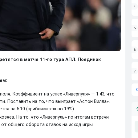
4
5
6
ретятся в матче 11-го тура АПЛ. Поединок
7
ем:
оля. Коэффициент на успех «Ливерпуля» — 1.43, что
и. Поставить на то, что выиграет «Астон Вилла»,
ется за 5.10 (приблизительно 19%).
озяев. На то, что «Ливерпуль» по итогам встречи
 от общего оборота ставок на исход игры.