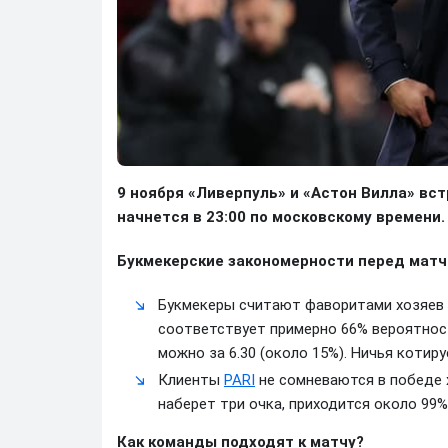
9 ноября «Ливерпуль» и «Астон Вилла» вст
начнется в 23:00 по московскому времени.
Букмекерские закономерности перед матч
Букмекеры считают фаворитами хозяев п
соответствует примерно 66% вероятност
можно за 6.30 (около 15%). Ничья котиру
Клиенты
PARI
не сомневаются в победе х
наберет три очка, приходится около 99%
Как команды подходят к матчу?