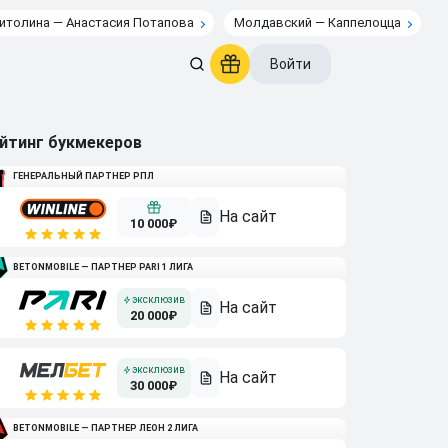
итолина — Анастасия Потапова
Молдавский — Каппелоцца
Войти
йтинг букмекеров
ГЕНЕРАЛЬНЫЙ ПАРТНЕР РПЛ
10 000₽
BETONMOBILE — ПАРТНЕР PARI 1 ЛИГА
20 000₽
30 000₽
BETONMOBILE — ПАРТНЕР ЛЕОН 2 ЛИГА