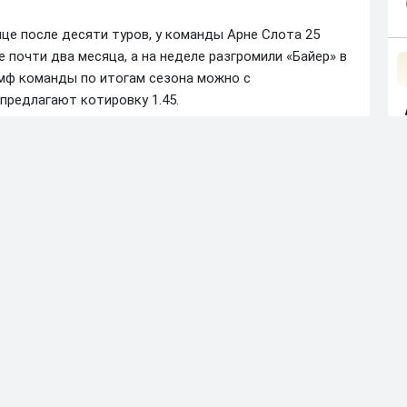
ице после десяти туров, у команды Арне Слота 25
 почти два месяца, а на неделе разгромили «Байер» в
иумф команды по итогам сезона можно с
 предлагают котировку 1.45.
ает шестую строчку в турнирной таблице. Команда
три последних матча — в Кубке лиги «Кристал Пэлас»
 чемпионов «Брюгге» (0:1). Шансы клуба стать чемпионом
а на место в четверке сильнейших можно поставить за
и командами происходил обмен голами
из 5 последних матчей в АПЛ
х АПЛ
Виллы» происходил обмен голами