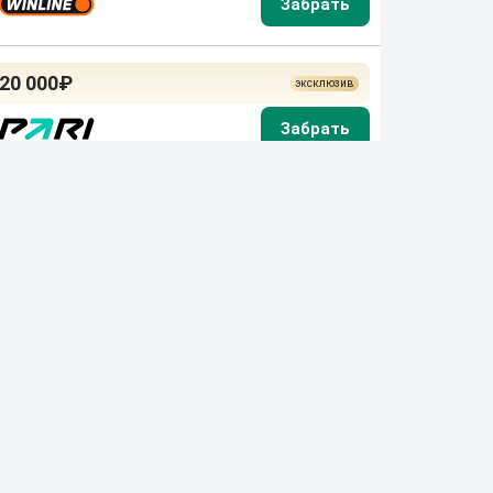
20 000₽
40 000₽
15 000₽
Промокоды