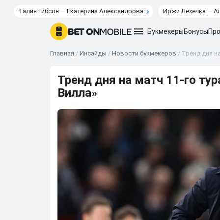
Талия Гибсон — Екатерина Александрова
Иржи Лехечка — А
Букмекеры
Бонусы
Про
Главная
/
Инсайды
/
Новости букмекеров
/
Тренд дня на
Тренд дня на матч 11-го ту
Вилла»