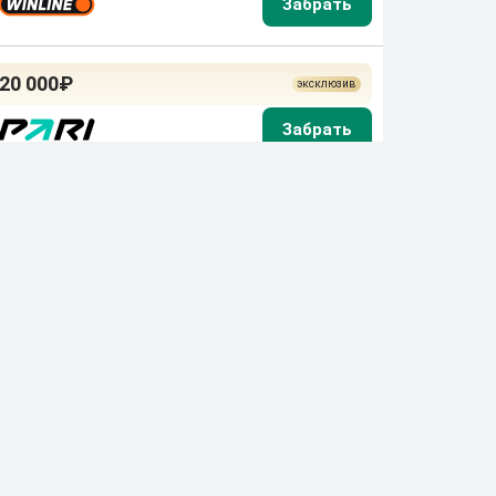
20 000₽
40 000₽
15 000₽
Промокоды