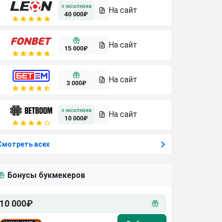
40 000₽
15 000₽
3 000₽
10 000₽
Смотреть всех
Бонусы букмекеров
10 000₽