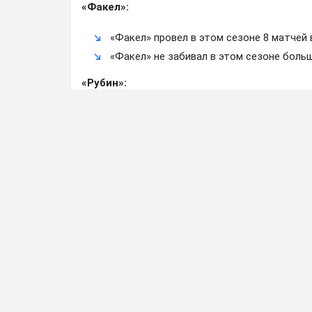
«Факел»:
«Факел» провел в этом сезоне 8 матчей в
«Факел» не забивал в этом сезоне больш
«Рубин»:
«Рубин» сыграл 8 матчей в этом сезоне,
раз с командами уровня «Факела» — «Ди
«Рубин» пропустил 2 и более мяча лишь в
В трех очных матчах между командами «Факел
БЕТСИТИ
предлагает коэффициент 1.87 на
Статистика трендов:
За все время:
20+/12-/1=/ROI +2%. При 
рублей
Август 2024:
2+/2-/0=/ROI -8.33%. При 