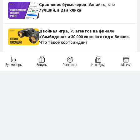
Сравнение букмекеров. Узнайте, кто
лучший, в два клика
Двойная игра, 75 агентов на финале
«Уимблдона» и 30 000 евро за вход в бизнес.
Что такое кортсайдинг
Звездные футболисты, которые попались
на ставках в букмекерских конторах
Нашли ошибку?
Сообщите нам
Подпишись на наши новости одним кликом: