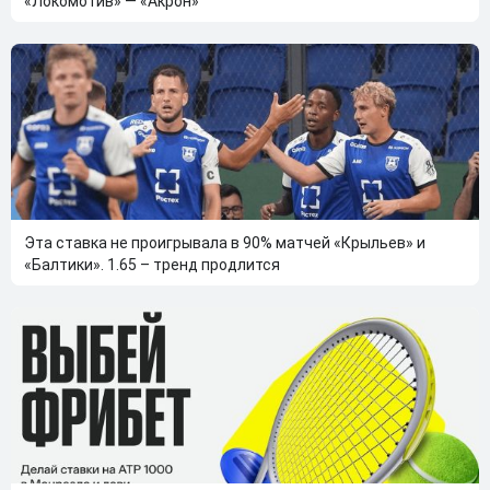
«Локомотив» — «Акрон»
Эта ставка не проигрывала в 90% матчей «Крыльев» и
«Балтики». 1.65 – тренд продлится