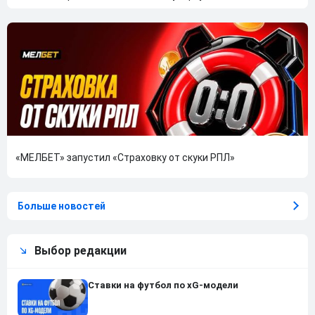
«МЕЛБЕТ» запустил «Страховку от скуки РПЛ»
Больше новостей
Выбор редакции
Ставки на футбол по xG-модели