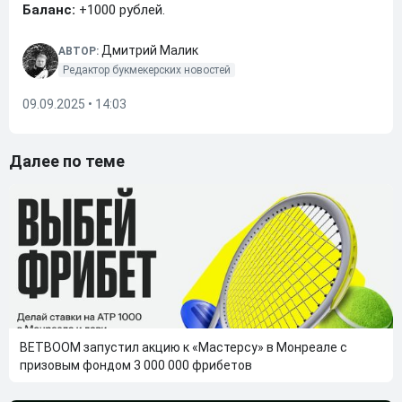
Баланс:
+1000 рублей.
Дмитрий Малик
АВТОР:
Редактор букмекерских новостей
09.09.2025 • 14:03
Далее по теме
BETBOOM запустил акцию к «Мастерсу» в Монреале с
призовым фондом 3 000 000 фрибетов