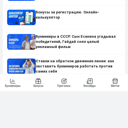
Бонусы за регистрацию. Онлайн-
калькулятор
Букмекеры в СССР. Сын Есенина угадывал
победителей, Гайдай снял целый
рекламный фильм
Ставки на обратное движение линии: как
заставить букмекеров работать против
самих себя
Рефери НБА ставил на матчи, которые
судил. Теперь Netflix снимает про него
документалку. История Тима Донахи. Часть
1
Ловушка невозвратных потерь — старые
факапы провоцируют новые ошибки