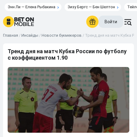
Энн Ли — Елена Рыбакина
Зизу Бергс — Бен Шелтон
Тейл
Войти
Главная
/
Инсайды
/
Новости букмекеров
/
Тренд дня на матч Кубка Р
Тренд дня на матч Кубка России по футболу
с коэффициентом 1.90