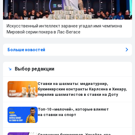
Искусственный интеллект заранее угадал имя чемпиона
Мировой серии покера в Лас-Вегасе
Больше новостей
Выбор редакции
Ставки на шахматы: медиатурнир,
букмекерские контракты Карлсена и Хикару,
перелив шахматистов в ставки на Доту
Топ-10 «мелочей», которые влияют
на ставки на спорт
Сравнение букмекеров. Узнайте, кто