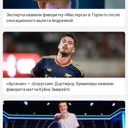
Эксперты назвали фаворитку «Мастерса» в Торонто после
сенсационного вылета Андреевой
«Арсенал» — «Боруссия» Дортмунд: букмекеры назвали
фаворита матча Кубка Эмирейтс