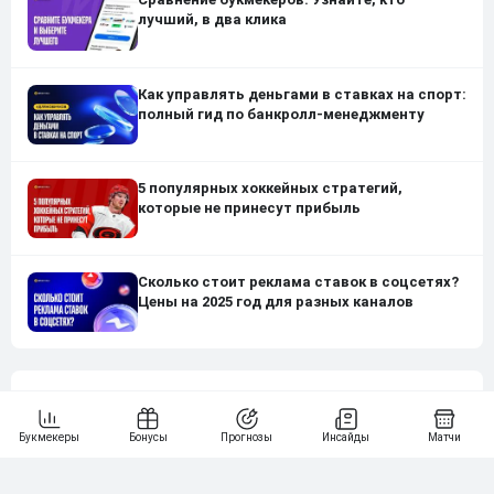
лучший, в два клика
Как управлять деньгами в ставках на спорт:
полный гид по банкролл-менеджменту
5 популярных хоккейных стратегий,
которые не принесут прибыль
Сколько стоит реклама ставок в соцсетях?
Цены на 2025 год для разных каналов
Нашли ошибку?
Сообщите нам
Подпишись на наши новости одним кликом: