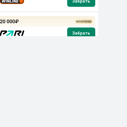
20 000₽
40 000₽
15 000₽
Промокоды