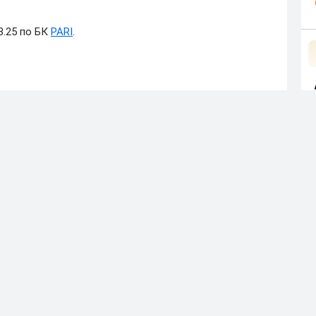
3.25 по БК
PARI
.
вого тура не завершится вничью, то все равно мы
блей при ставке на каждый матч в 1000 рублей.