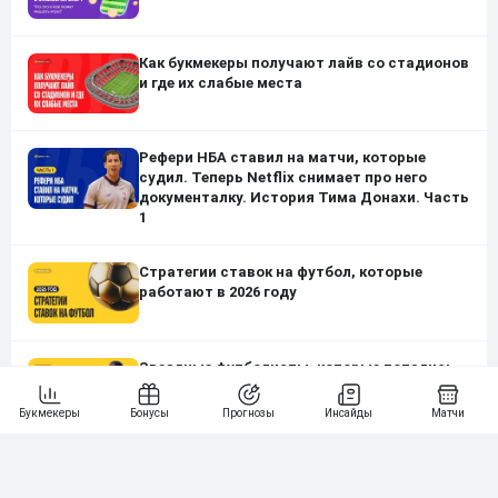
Как букмекеры получают лайв со стадионов
и где их слабые места
Рефери НБА ставил на матчи, которые
судил. Теперь Netflix снимает про него
документалку. История Тима Донахи. Часть
1
Стратегии ставок на футбол, которые
работают в 2026 году
Звездные футболисты, которые попались
на ставках в букмекерских конторах
Заблуждение зеленого леса — когда детали
заслоняют глобальную картину