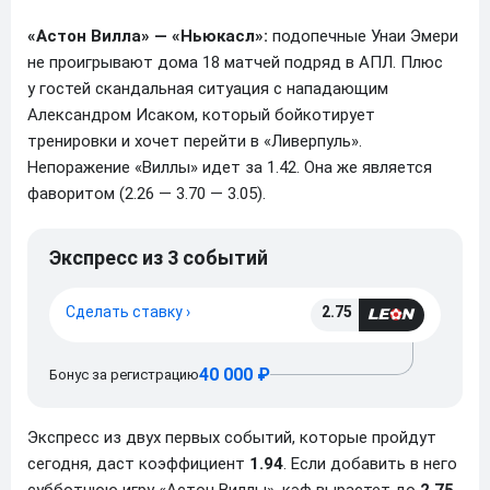
«Астон Вилла» — «Ньюкасл»:
подопечные Унаи Эмери
не проигрывают дома 18 матчей подряд в АПЛ. Плюс
у гостей скандальная ситуация с нападающим
Александром Исаком, который бойкотирует
тренировки и хочет перейти в «Ливерпуль».
Непоражение «Виллы» идет за 1.42. Она же является
фаворитом (2.26 — 3.70 — 3.05).
Экспресс из 3 событий
Сделать ставку ›
2.75
40 000 ₽
Бонус за регистрацию
Экспресс из двух первых событий, которые пройдут
сегодня, даст коэффициент
1.94
. Если добавить в него
субботнюю игру «Астон Виллы», кэф вырастет до
2.75
.