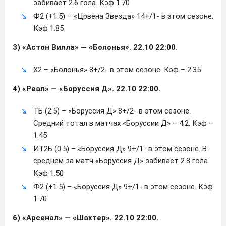
забивает 2.6 гола. Кэф 1.70
Ф2 (+1.5) – «Црвена Звезда» 14+/1- в этом сезоне.
Кэф 1.85
3) «Астон Вилла» — «Болонья». 22.10 22:00.
Х2 – «Болонья» 8+/2- в этом сезоне. Кэф – 2.35
4) «Реал» — «Боруссия Д». 22.10 22:00.
ТБ (2.5) – «Боруссия Д» 8+/2- в этом сезоне.
Средний тотал в матчах «Боруссии Д» – 4.2. Кэф –
1.45
ИТ2Б (0.5) – «Боруссия Д» 9+/1- в этом сезоне. В
среднем за матч «Боруссия Д» забивает 2.8 гола.
Кэф 1.50
Ф2 (+1.5) – «Боруссия Д» 9+/1- в этом сезоне. Кэф
1.70
6) «Арсенал» — «Шахтер». 22.10 22:00.