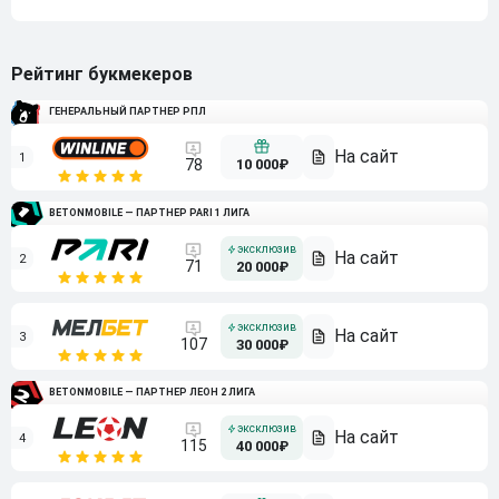
Рейтинг букмекеров
ГЕНЕРАЛЬНЫЙ ПАРТНЕР РПЛ
1
10 000₽
78
BETONMOBILE — ПАРТНЕР PARI 1 ЛИГА
2
71
20 000₽
3
107
30 000₽
BETONMOBILE — ПАРТНЕР ЛЕОН 2 ЛИГА
4
115
40 000₽