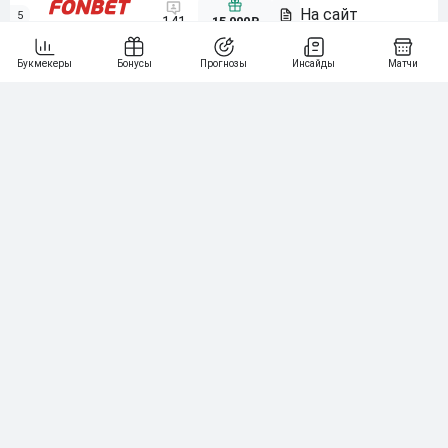
5
15 000₽
141
6
3 000₽
19
7
64
10 000₽
Смотреть всех