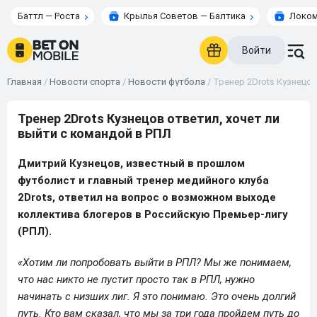
Баттл — Роста
Крылья Советов — Балтика
Локом
Войти
Главная
/
Новости спорта
/
Новости футбола
/
Тренер 2Drots Кузнецов
Тренер 2Drots Кузнецов ответил, хочет ли
выйти с командой в РПЛ
Дмитрий Кузнецов, известный в прошлом
футболист и главный тренер медийного клуба
2Drots, ответил на вопрос о возможном выходе
коллектива блогеров в Российскую Премьер-лигу
(РПЛ).
«Хотим ли попробовать выйти в РПЛ? Мы же понимаем,
что нас никто не пустит просто так в РПЛ, нужно
начинать с низших лиг. Я это понимаю. Это очень долгий
путь. Кто вам сказал, что мы за три года пройдем путь до