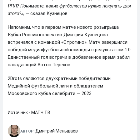
РПЛ? Понимаете, каких футболистов нужно покупать для
этого?», —
сказал Кузнецов.
Напомним, что в первом матче нового розыгрыша
Кубка России коллектив Дмитрия Кузнецова
встречался с командой «Строгино». Матч завершился
победой медиафутбольной команды с результатом 1:0.
Единственный гол встречи в добавленное время забил
нападающий Антон Терехов.
2Drots являются двухкратными победителями
Медийной футбольной лиги и обладателем
Московского кубка селебрити — 2023.
Источник - МАТЧ ТВ
Дмитрий Меньшаев
АВТОР: