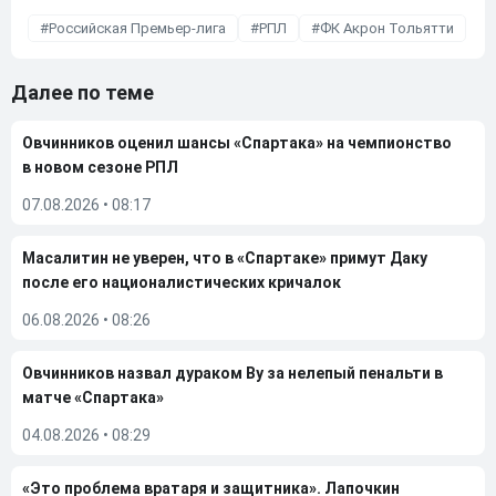
Российская Премьер-лига
РПЛ
ФК Акрон Тольятти
Далее по теме
Овчинников оценил шансы «Спартака» на чемпионство
в новом сезоне РПЛ
07.08.2026
•
08:17
Масалитин не уверен, что в «Спартаке» примут Даку
после его националистических кричалок
06.08.2026
•
08:26
Овчинников назвал дураком Ву за нелепый пенальти в
матче «Спартака»
04.08.2026
•
08:29
«Это проблема вратаря и защитника». Лапочкин