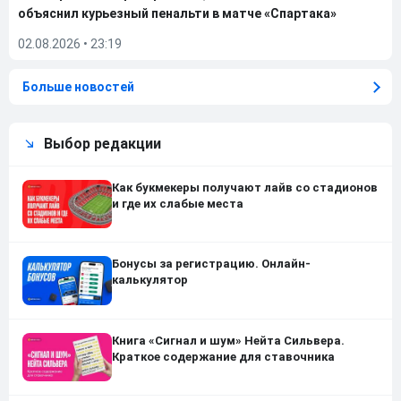
объяснил курьезный пенальти в матче «Спартака»
02.08.2026
•
23:19
Больше новостей
Выбор редакции
Как букмекеры получают лайв со стадионов
и где их слабые места
Бонусы за регистрацию. Онлайн-
калькулятор
Книга «Сигнал и шум» Нейта Сильвера.
Краткое содержание для ставочника