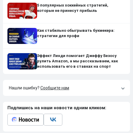
5 популярных хоккейных стратегий,
которые не принесут прибыль
Как стабильно обыгрывать букмекера:
стратегии для профи
Эффект Линди помогает Джеффу Безосу
рулить Amazon, а мы рассказываем, как
использовать его в ставках на спорт
Нашли ошибку?
Сообщите нам
Подпишись на наши новости одним кликом: