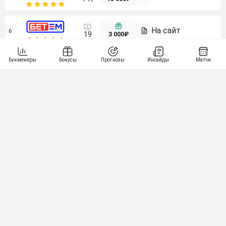
6
3 000₽
19
7
64
10 000₽
Смотреть всех