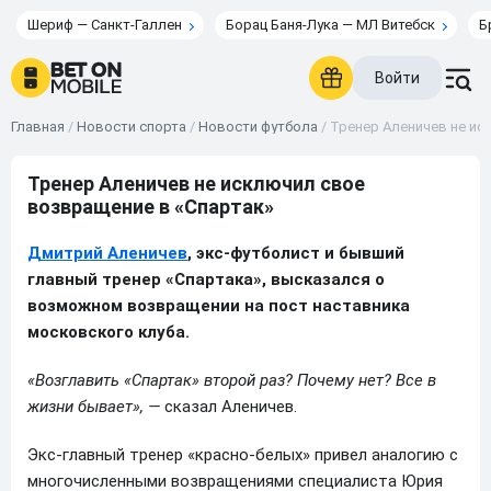
Шериф — Санкт-Галлен
Борац Баня-Лука — МЛ Витебск
Б
Войти
Главная
/
Новости спорта
/
Новости футбола
/
Тренер Аленичев не ис
Тренер Аленичев не исключил свое
возвращение в «Спартак»
Дмитрий Аленичев
, экс-футболист и бывший
главный тренер «Спартака», высказался о
возможном возвращении на пост наставника
московского клуба.
«Возглавить «Спартак» второй раз? Почему нет? Все в
жизни бывает», —
сказал Аленичев.
Экс-главный тренер «красно-белых» привел аналогию с
многочисленными возвращениями специалиста Юрия