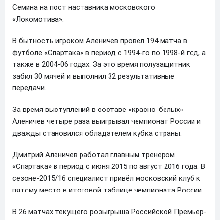
Семина на пост наставника московского
«Локомотива».
В бытность игроком Аленичев провёл 194 матча в
футболе «Спартака» в период с 1994-го по 1998-й год, а
также в 2004-06 годах. За это время полузащитник
забил 30 мячей и выполнил 32 результативные
передачи.
За время выступлений в составе «красно-белых»
Аленичев четыре раза выигрывал чемпионат России и
дважды становился обладателем кубка страны.
Дмитрий Аленичев работал главным тренером
«Спартака» в период с июня 2015 по август 2016 года. В
сезоне-2015/16 специалист привёл московский клуб к
пятому место в итоговой таблице чемпионата России.
В 26 матчах текущего розыгрыша Российской Премьер-