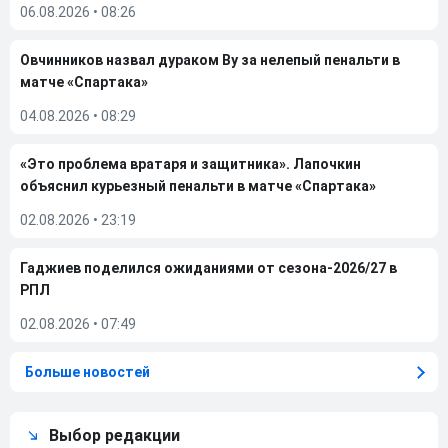
06.08.2026
•
08:26
Овчинников назвал дураком Ву за нелепый пенальти в
матче «Спартака»
04.08.2026
•
08:29
«Это проблема вратаря и защитника». Лапочкин
объяснил курьезный пенальти в матче «Спартака»
02.08.2026
•
23:19
Гаджиев поделился ожиданиями от сезона-2026/27 в
РПЛ
02.08.2026
•
07:49
Больше новостей
Выбор редакции