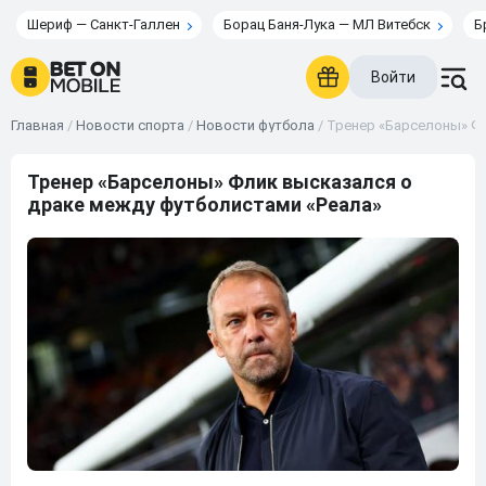
Шериф — Санкт-Галлен
Борац Баня-Лука — МЛ Витебск
Б
Войти
Главная
/
Новости спорта
/
Новости футбола
/
Тренер «Барселоны» Фл
Тренер «Барселоны» Флик высказался о
драке между футболистами «Реала»