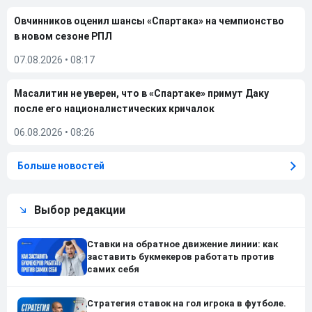
Овчинников оценил шансы «Спартака» на чемпионство
в новом сезоне РПЛ
07.08.2026
•
08:17
Масалитин не уверен, что в «Спартаке» примут Даку
после его националистических кричалок
06.08.2026
•
08:26
Больше новостей
Выбор редакции
Ставки на обратное движение линии: как
заставить букмекеров работать против
самих себя
Стратегия ставок на гол игрока в футболе.