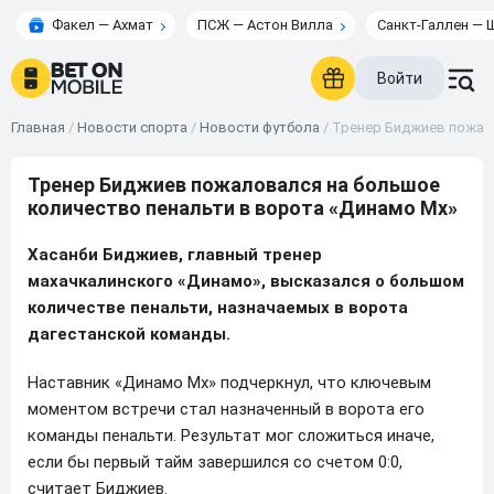
Факел — Ахмат
ПСЖ — Астон Вилла
Санкт-Галлен — 
Войти
Главная
/
Новости спорта
/
Новости футбола
/
Тренер Биджиев пожал
Тренер Биджиев пожаловался на большое
количество пенальти в ворота «Динамо Мх»
Хасанби Биджиев, главный тренер
махачкалинского «Динамо», высказался о большом
количестве пенальти, назначаемых в ворота
дагестанской команды.
Наставник «Динамо Мх» подчеркнул, что ключевым
моментом встречи стал назначенный в ворота его
команды пенальти. Результат мог сложиться иначе,
если бы первый тайм завершился со счетом 0:0,
считает Биджиев.