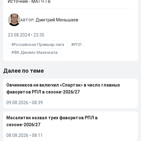
Источник - МАТЧ ТВ
Дмитрий Меньшаев
АВТОР:
23.08.2024 • 23:35
Российская Премьер-лига
РПЛ
ФК Динамо Махачкала
Далее по теме
Овчинников не включил «Спартак» в число главных
фаворитов РПЛ в сезоне-2026/27
09.08.2026
•
08:39
Масалитин назвал трех фаворитов РПЛ в
сезоне-2026/27
08.08.2026
•
08:11