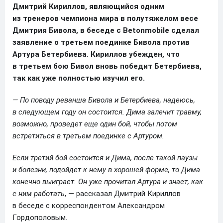
Дмитрий Кириллов, являющийся одним
из тренеров чемпиона мира в полутяжелом весе
Дмитрия Бивола, в беседе с Betonmobile сделал
заявление о третьем поединке Бивола против
Артура Бетербиева. Кириллов убежден, что
в третьем бою Бивол вновь победит Бетербиева,
так как уже полностью изучил его.
— По поводу реванша Бивола и Бетербиева, надеюсь,
в следующем году он состоится. Дима залечит травму,
возможно, проведет еще один бой, чтобы потом
встретиться в третьем поединке с Артуром.
Если третий бой состоится и Дима, после такой паузы
и болезни, подойдет к нему в хорошей форме, то Дима
конечно выиграет. Он уже прочитал Артура и знает, как
с ним работать
, — рассказал Дмитрий Кириллов
в беседе с корреспондентом Александром
Гордополовым.