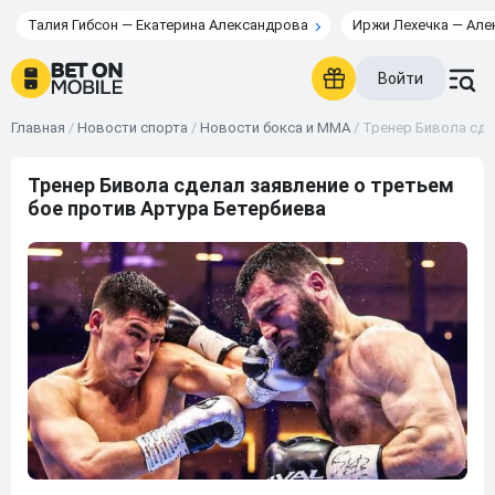
Талия Гибсон — Екатерина Александрова
Иржи Лехечка — Але
Войти
Главная
/
Новости спорта
/
Новости бокса и ММА
/
Тренер Бивола сде
Тренер Бивола сделал заявление о третьем
бое против Артура Бетербиева