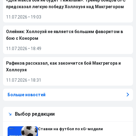
предсказал легкую победу Холлоуэя над Макгрегором
11.07.2026
•
19:03
Олейник: Холлоуэй не является большим фаворитом в
бою с Конором
11.07.2026
•
18:49
Рафиков рассказал, как закончится бой Макгрегора и
Холлоуэя
11.07.2026
•
18:31
Больше новостей
Выбор редакции
Ставки на футбол по xG-модели