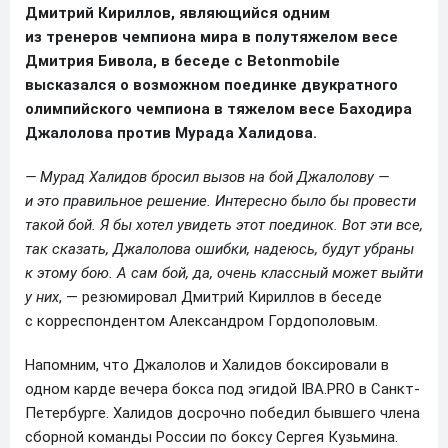
Дмитрий Кириллов, являющийся одним
из тренеров чемпиона мира в полутяжелом весе
Дмитрия Бивола, в беседе с Betonmobile
высказался о возможном поединке двукратного
олимпийского чемпиона в тяжелом весе Баходира
Джалолова против Мурада Халидова.
— Мурад Халидов бросил вызов на бой Джалолову —
и это правильное решение. Интересно было бы провести
такой бой. Я бы хотел увидеть этот поединок. Вот эти все,
так сказать, Джалолова ошибки, надеюсь, будут убраны
к этому бою. А сам бой, да, очень классный может выйти
у них
, — резюмировал Дмитрий Кириллов в беседе
с корреспондентом Александром Гордополовым.
Напомним, что Джалолов и Халидов боксировали в
одном карде вечера бокса под эгидой IBA.PRO в Санкт-
Петербурге. Халидов досрочно победил бывшего члена
сборной команды России по боксу Сергея Кузьмина.