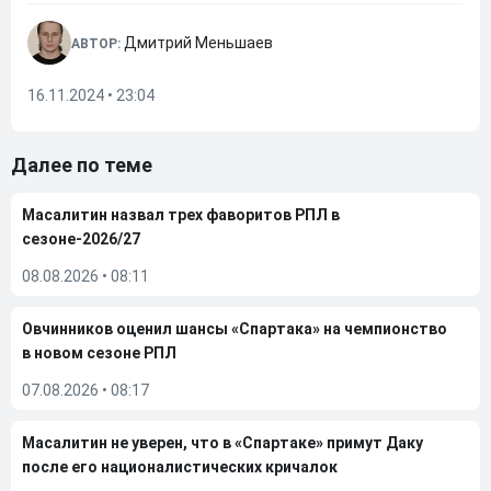
Дмитрий Меньшаев
АВТОР:
16.11.2024 • 23:04
Далее по теме
Масалитин назвал трех фаворитов РПЛ в
сезоне-2026/27
08.08.2026
•
08:11
Овчинников оценил шансы «Спартака» на чемпионство
в новом сезоне РПЛ
07.08.2026
•
08:17
Масалитин не уверен, что в «Спартаке» примут Даку
после его националистических кричалок