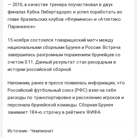
— 2010, в качестве тренера поучаствовал в двух
финалах Кубка Либертадорес и успел поработать во
главе бразильских клубов «Флуминесе» и «Атлетико
Паранаэнсе».
15 ноября состоялся товарищеский матч между
национальными сборными Брунея и России. Встреча
завершилась разгромным поражением брунейцев со
счетом 0:11. Данный результат стал рекордным в
истории российской сборной.
Напомним, ранее в прессе появилась информация, что
Российский футбольный союз (РФС) взял на себя
расходы по транспортировке и расселению игроков и
персонала брунейской команды. Сборная Брунея
занимает 184-ю строчку в рейтинге ФИФА.
Источник - Чемпионат