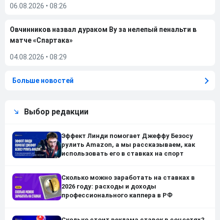
06.08.2026
•
08:26
Овчинников назвал дураком Ву за нелепый пенальти в
матче «Спартака»
04.08.2026
•
08:29
Больше новостей
Выбор редакции
Эффект Линди помогает Джеффу Безосу
рулить Amazon, а мы рассказываем, как
использовать его в ставках на спорт
Сколько можно заработать на ставках в
2026 году: расходы и доходы
профессионального каппера в РФ
Сколько стоит реклама ставок в соцсетях?