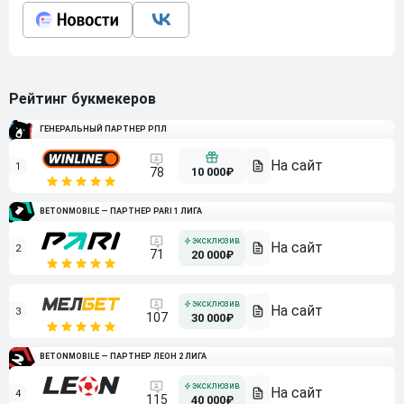
Рейтинг букмекеров
ГЕНЕРАЛЬНЫЙ ПАРТНЕР РПЛ
1
10 000₽
78
BETONMOBILE — ПАРТНЕР PARI 1 ЛИГА
2
71
20 000₽
3
107
30 000₽
BETONMOBILE — ПАРТНЕР ЛЕОН 2 ЛИГА
4
115
40 000₽