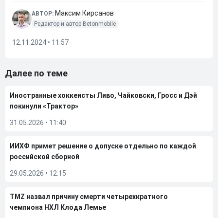
Максим Кирсанов
АВТОР:
Редактор и автор Betonmobile
12.11.2024 • 11:57
Далее по теме
Иностранные хоккеисты Ливо, Чайковски, Гросс и Дэй
покинули «Трактор»
31.05.2026
•
11:40
ИИХФ примет решение о допуске отдельно по каждой
российской сборной
29.05.2026
•
12:15
TMZ назвал причину смерти четырехкратного
чемпиона НХЛ Клода Лемье