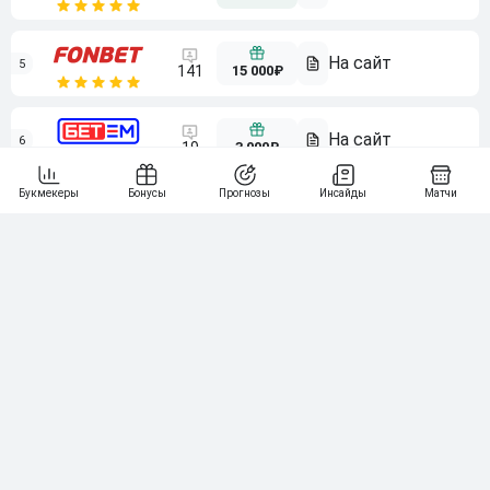
5
15 000₽
141
6
3 000₽
19
7
64
10 000₽
Смотреть всех