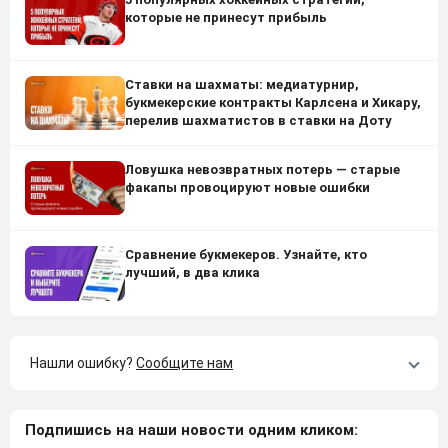
которые не принесут прибыль
Ставки на шахматы: медиатурнир,
букмекерские контракты Карлсена и Хикару,
перелив шахматистов в ставки на Доту
Ловушка невозвратных потерь — старые
факапы провоцируют новые ошибки
Сравнение букмекеров. Узнайте, кто
лучший, в два клика
Нашли ошибку?
Сообщите нам
Подпишись на наши новости одним кликом: