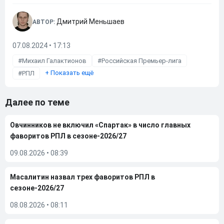
Дмитрий Меньшаев
АВТОР:
07.08.2024 • 17:13
Михаил Галактионов
Российская Премьер-лига
+
Показать ещё
РПЛ
Далее по теме
Овчинников не включил «Спартак» в число главных
фаворитов РПЛ в сезоне-2026/27
09.08.2026
•
08:39
Масалитин назвал трех фаворитов РПЛ в
сезоне-2026/27
08.08.2026
•
08:11