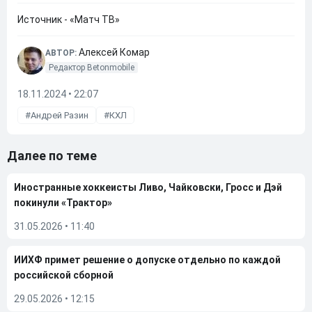
Источник - «Матч ТВ»
Алексей Комар
АВТОР:
Редактор Betonmobile
18.11.2024 • 22:07
Андрей Разин
КХЛ
Далее по теме
Иностранные хоккеисты Ливо, Чайковски, Гросс и Дэй
покинули «Трактор»
31.05.2026
•
11:40
ИИХФ примет решение о допуске отдельно по каждой
российской сборной
29.05.2026
•
12:15