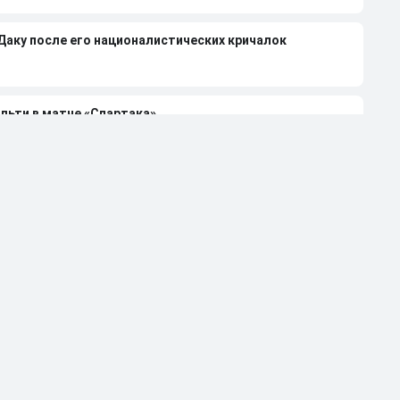
 Даку после его националистических кричалок
льти в матче «Спартака»
н объяснил курьезный пенальти в матче «Спартака»