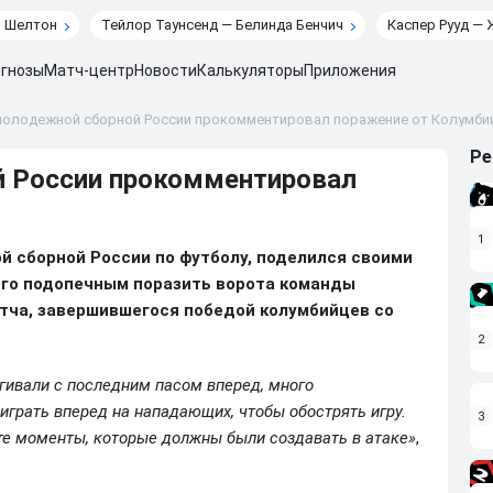
н Шелтон
Тейлор Таунсенд — Белинда Бенчич
Каспер Рууд — 
гнозы
Матч-центр
Новости
Калькуляторы
Приложения
молодежной сборной России прокомментировал поражение от Колумби
Ре
й России прокомментировал
1
й сборной России по футболу, поделился своими
его подопечным поразить ворота команды
атча, завершившегося победой колумбийцев со
2
ягивали с последним пасом вперед, много
играть вперед на нападающих, чтобы обострять игру.
3
 те моменты, которые должны были создавать в атаке»
,