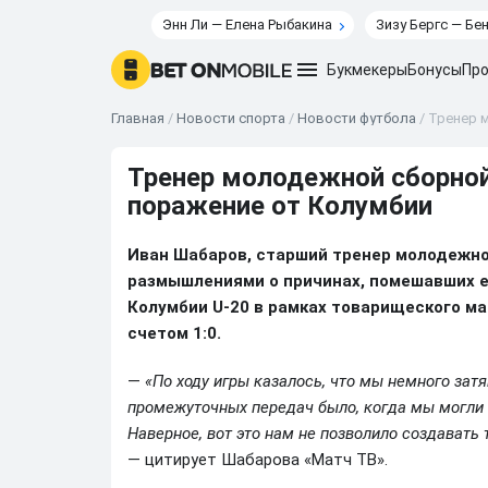
Энн Ли — Елена Рыбакина
Зизу Бергс — Бе
Букмекеры
Бонусы
Про
Главная
/
Новости спорта
/
Новости футбола
/
Тренер 
Тренер молодежной сборно
поражение от Колумбии
Иван Шабаров, старший тренер молодежно
размышлениями о причинах, помешавших 
Колумбии U-20 в рамках товарищеского м
счетом 1:0.
—
«По ходу игры казалось, что мы немного зат
промежуточных передач было, когда мы могли 
Наверное, вот это нам не позволило создавать
— цитирует Шабарова «Матч ТВ».