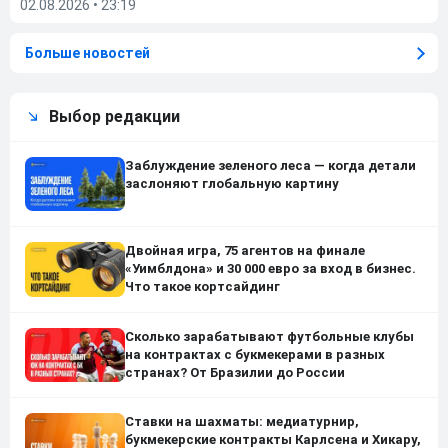
02.08.2026
•
23:19
Больше новостей
Выбор редакции
Заблуждение зеленого леса — когда детали
заслоняют глобальную картину
Двойная игра, 75 агентов на финале
«Уимблдона» и 30 000 евро за вход в бизнес.
Что такое кортсайдинг
Сколько зарабатывают футбольные клубы
на контрактах с букмекерами в разных
странах? От Бразилии до России
Ставки на шахматы: медиатурнир,
букмекерские контракты Карлсена и Хикару,