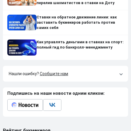
перелив шахматистов в ставки на Доту
Ставки на обратное движение линии: как
заставить букмекеров работать против
самих себя
Как управлять деньгами в ставках на спорт:
полный гид по банкролл-менеджменту
Нашли ошибку?
Сообщите нам
Подпишись на наши новости одним кликом:
Рейтинг букмекеров