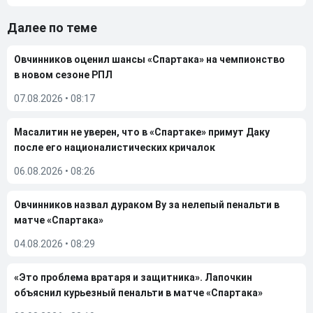
Далее по теме
Овчинников оценил шансы «Спартака» на чемпионство
в новом сезоне РПЛ
07.08.2026
•
08:17
Масалитин не уверен, что в «Спартаке» примут Даку
после его националистических кричалок
06.08.2026
•
08:26
Овчинников назвал дураком Ву за нелепый пенальти в
матче «Спартака»
04.08.2026
•
08:29
«Это проблема вратаря и защитника». Лапочкин
объяснил курьезный пенальти в матче «Спартака»