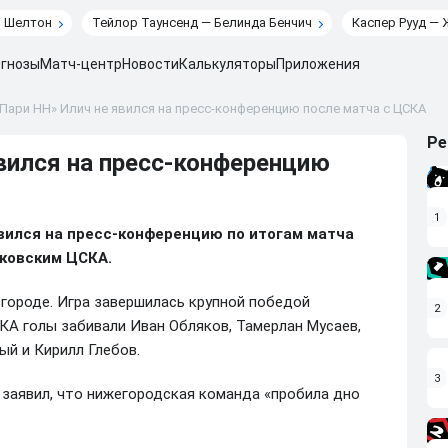
н Шелтон
Тейлор Таунсенд — Белинда Бенчич
Каспер Рууд — 
гнозы
Матч-центр
Новости
Калькуляторы
Приложения
Пари НН» Илич не явился на пресс‑конференцию после матча с ЦСКА
Ре
вился на пресс‑конференцию
1
вился на пресс‑конференцию по итогам матча
сковским ЦСКА.
вгороде. Игра завершилась крупной победой
2
СКА голы забивали Иван Обляков, Тамерлан Мусаев,
ый и Кирилл Глебов.
3
 заявил, что нижегородская команда «пробила дно