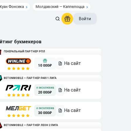
Жуан Фонсека
Молдавский — Каппелоцца
Войти
йтинг букмекеров
ГЕНЕРАЛЬНЫЙ ПАРТНЕР РПЛ
10 000₽
BETONMOBILE — ПАРТНЕР PARI 1 ЛИГА
20 000₽
30 000₽
BETONMOBILE — ПАРТНЕР ЛЕОН 2 ЛИГА