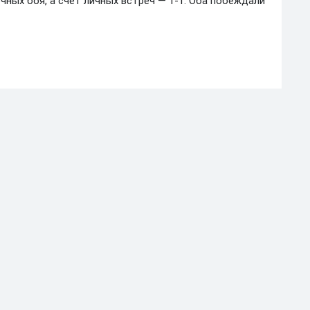
чных боя, а счет личных встреч — 1-1. Оба побеждали
 может победить Холлоуэя в реванше
йцов UFC предсказал легкую победу Холлоуэя над