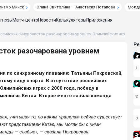
инамо Минск
Элина Свитолина — Анастасия Потапова
Молда
гнозы
Матч-центр
Новости
Калькуляторы
Приложения
ссийских синхронисток разочарована уровнем Олимпийских игр
Ре
сток разочарована уровнем
1
сии по синхронному плаванию Татьяны Покровской,
этому виду спорта. В отсутствие российских
Олимпийских играх с 2000 года, победу в
менки из Китая. Второе место заняла команда
2
ал, учитывая то, по каким правилам сейчас существует
3
пают представители Китая, мы могли бы с ними
оманды — слабые», — сказала Покровская.