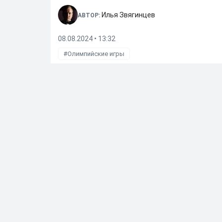
Илья Звягинцев
АВТОР:
08.08.2024 • 13:32
Олимпийские игры
Далее по теме
European Gymnastics объявил о возвращении ф
24.05.2026
•
13:35
Российские гимнастки выступят на чемпионат
24.05.2026
•
09:03
FIB сообщила об отмене чемпионата мира по бе
23.05.2026
•
08:14