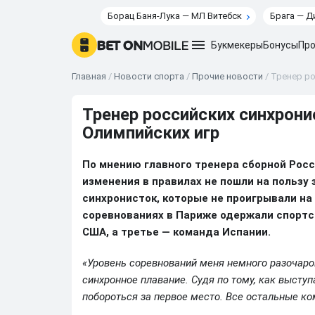
Борац Баня-Лука — МЛ Витебск
Брага — Д
Букмекеры
Бонусы
Про
Главная
/
Новости спорта
/
Прочие новости
/
Тренер ро
Тренер российских синхрони
Олимпийских игр
По мнению главного тренера сборной Рос
изменения в правилах не пошли на пользу 
синхронисток, которые не проигрывали на 
соревнованиях в Париже одержали спортс
США, а третье — команда Испании.
«Уровень соревнований меня немного разочаров
синхронное плавание. Судя по тому, как высту
побороться за первое место. Все остальные к