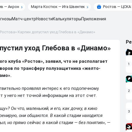
в — Акрон
Марта Костюк — Ига Швентек
Ростов — ЦСКА
гнозы
Матч-центр
Новости
Калькуляторы
Приложения
Ростова» Карпин допустил уход Глебова в «Динамо»
Ре
пустил уход Глебова в «Динамо»
ого клуба «Ростов», заявил, что не располагает
1
воров по трансферу полузащитника «желто-
амо».
вительно проявлял интерес к его подопечному.
2
т у него нет точной информации на этот счет.
у»? Он что, маленький, и его, как дочку, в кино
3
тренирую, они общаются. В какой стадии находится
был, но прямо сейчас в какой стадии — без понятия»
, —