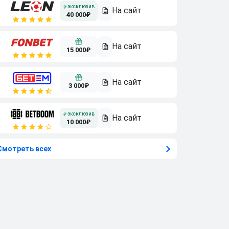
40 000₽
15 000₽
3 000₽
10 000₽
Смотреть всех