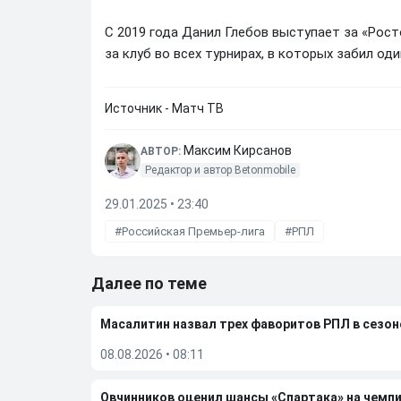
С 2019 года Данил Глебов выступает за «Росто
за клуб во всех турнирах, в которых забил од
Источник - Матч ТВ
Максим Кирсанов
АВТОР:
Редактор и автор Betonmobile
29.01.2025 • 23:40
Российская Премьер-лига
РПЛ
Далее по теме
Масалитин назвал трех фаворитов РПЛ в сезон
08.08.2026
•
08:11
Овчинников оценил шансы «Спартака» на чемп