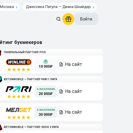
 Москва
Джессика Пегула — Диана Шнайдер
Войти
йтинг букмекеров
ГЕНЕРАЛЬНЫЙ ПАРТНЕР РПЛ
10 000₽
BETONMOBILE — ПАРТНЕР PARI 1 ЛИГА
20 000₽
30 000₽
BETONMOBILE — ПАРТНЕР ЛЕОН 2 ЛИГА