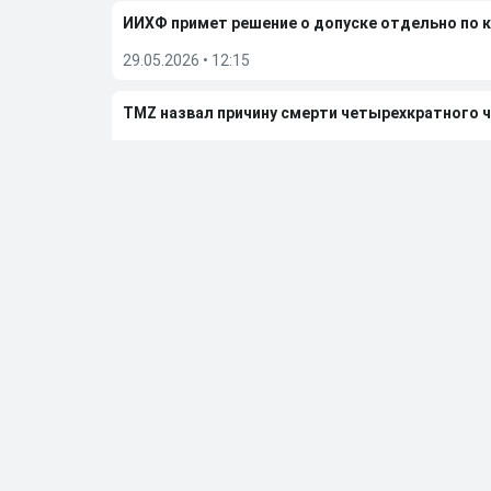
ИИХФ примет решение о допуске отдельно по 
29.05.2026
•
12:15
TMZ назвал причину смерти четырехкратного 
29.05.2026
•
11:31
«Вегас» обыграл «Колорадо» и вышел в финал п
27.05.2026
•
06:50
Больше новостей
Выбор редакции