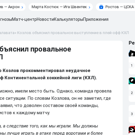
в — Акрон
Марта Костюк — Ига Швентек
Ростов — ЦСКА
гнозы
Матч-центр
Новости
Калькуляторы
Приложения
алавата» Козлов объяснил провальное выступление в плей-офф КХЛ
Ре
объяснил провальное
Л
1
 Козлов прокомментировал неудачное
 Континентальной хоккейной лиги (КХЛ).
можно, имели место быть. Однако, команда провела
2
все ситуации. По словам Козлова, он не заметил, где
заявил, что доволен составом своей команды,
истов к каждому матчу.
3
, а следствие того, как мы играли. Мы должны
ны лучше играть в атаке перед воротами и более