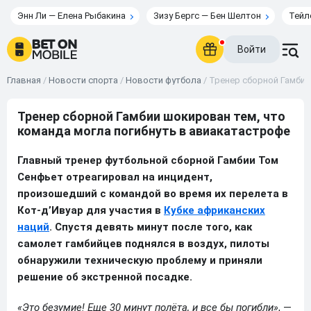
Энн Ли — Елена Рыбакина
Зизу Бергс — Бен Шелтон
Тейл
Войти
Главная
/
Новости спорта
/
Новости футбола
/
Тренер сборной Гамбии
Тренер сборной Гамбии шокирован тем, что
команда могла погибнуть в авиакатастрофе
Главный тренер футбольной сборной Гамбии Том
Сенфьет отреагировал на инцидент,
произошедший с командой во время их перелета в
Кот-д’Ивуар для участия в
Кубке африканских
наций
. Спустя девять минут после того, как
самолет гамбийцев поднялся в воздух, пилоты
обнаружили техническую проблему и приняли
решение об экстренной посадке.
«Это безумие! Еще 30 минут полёта, и все бы погибли»
, —