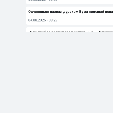
Овчинников назвал дураком Ву за нелепый пена
04.08.2026
•
08:29
«Это проблема вратаря и защитника». Лапочки
02.08.2026
•
23:19
Гаджиев поделился ожиданиями от сезона-202
02.08.2026
•
07:49
Больше новостей
Выбор редакции