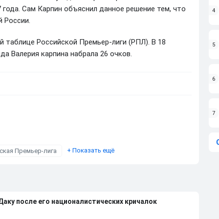
7 года. Сам Карпин объяснил данное решение тем, что
4
й России.
й таблице Российской Премьер-лиги (РПЛ). В 18
5
да Валерия карпина набрала 26 очков.
6
7
+
Показать ещё
ская Премьер-лига
 Даку после его националистических кричалок