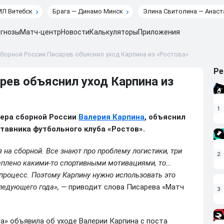
МЛ Витебск
Брага — Динамо Минск
Элина Свитолина — Анаст
гнозы
Матч-центр
Новости
Калькуляторы
Приложения
борной России Писарев объяснил уход Карпина из «Ростова»
Ре
рев объяснил уход Карпина из
1
нера сборной России
Валерия Карпина
, объяснил
ставника футбольного клуба «Ростов».
 на сборной. Все знают про проблему логистики, три
2
реплено какими‑то спортивными мотивациями, то…
 процесс. Поэтому Карпину нужно использовать это
следующего года», —
приводит слова Писарева «Матч
3
ва» объявила об уходе Валерии Карпина с поста