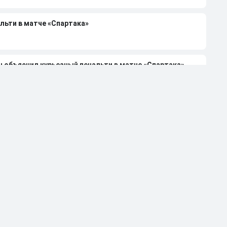
льти в матче «Спартака»
н объяснил курьезный пенальти в матче «Спартака»
6/27 в РПЛ