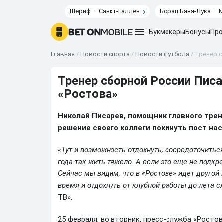
Шериф — Санкт-Галлен
Борац Баня-Лука — 
Букмекеры
Бонусы
Про
Главная
/
Новости спорта
/
Новости футбола
/
Тренер с
Тренер сборной России Писа
«Ростова»
Николай Писарев, помощник главного тре
решение своего коллеги покинуть пост на
«Тут и возможность отдохнуть, сосредоточиться
года так жить тяжело. А если это еще не подк
Сейчас мы видим, что в «Ростове» идет другой
время и отдохнуть от клубной работы до лета 
ТВ».
25 февраля, во вторник, пресс-служба «Росто