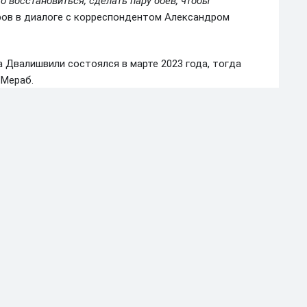
о восстановиться, сделать пару боев, чтобы
ров в диалоге с корреспондентом Александром
 Двалишвили состоялся в марте 2023 года, тогда
 Мераб.
+
Показать ещё
н
 может победить Холлоуэя в реванше
йцов UFC предсказал легкую победу Холлоуэя над