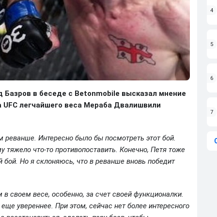
4
5
6
 Базров в беседе с Betonmobile высказал мнение
на UFC легчайшего веса Мераба Двалишвили
7
м реванше. Интересно было бы посмотреть этот бой.
у тяжело что-то противопоставить. Конечно, Петя тоже
 бой. Но я склоняюсь, что в реванше вновь победит
в своем весе, особенно, за счет своей функционалки.
л еще увереннее. При этом, сейчас нет более интересного