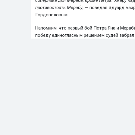
соперника для Мераба, кроме Петра. Умару над
противостоять Мерабу
, — поведал Эдуард Баз
Гордополовым.
Напомним, что первый бой Петра Яна и Мераба
победу единогласным решением судей забрал
Александр Гордополов
АВТОР:
Автор и корреспондент Betonmobile
07.10.2025 • 16:11
Мераб Двалишвили
Новости UFC
Петр Я
Далее по теме
Экс-боец UFC рассказал, как Конор Макгрегор
11.07.2026
•
23:05
«Для Макса бой не будет тяжелым»: Тренер бо