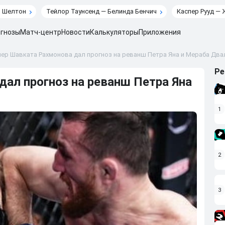
н Шелтон
Тейлор Таунсенд — Белинда Бенчич
Каспер Рууд — 
гнозы
Матч-центр
Новости
Калькуляторы
Приложения
ер Шавката Рахмонова дал прогноз на реванш Петра Яна и Мераба Дв
Ре
дал прогноз на реванш Петра Яна
1
2
3