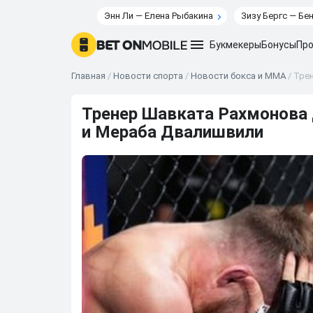
Энн Ли — Елена Рыбакина
Зизу Бергс — Бе
Букмекеры
Бонусы
Про
Главная
/
Новости спорта
/
Новости бокса и ММА
/
Трен
Тренер Шавката Рахмонова 
и Мераба Двалишвили