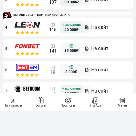
107
30 000₽
BETONMOBILE — ПАРТНЕР ЛЕОН 2 ЛИГА
4
115
40 000₽
5
15 000₽
141
6
3 000₽
19
7
64
10 000₽
Смотреть всех