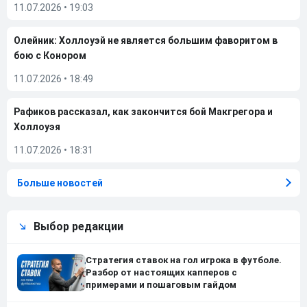
11.07.2026
•
19:03
Олейник: Холлоуэй не является большим фаворитом в
бою с Конором
11.07.2026
•
18:49
Рафиков рассказал, как закончится бой Макгрегора и
Холлоуэя
11.07.2026
•
18:31
Больше новостей
Выбор редакции
Стратегия ставок на гол игрока в футболе.
Разбор от настоящих капперов с
примерами и пошаговым гайдом