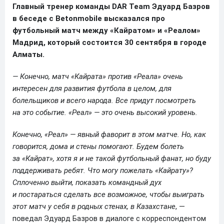
Главный тренер команды DAR Team Эдуард Базров
в беседе с Betonmobile высказался про
футбольный матч между «Кайратом» и «Реалом»
Мадрид, который состоится 30 сентября в городе
Алматы.
— Конечно, матч «Кайрата» против «Реала» очень
интересен для развития футбола в целом, для
болельщиков и всего народа. Все придут посмотреть
на это событие. «Реал» — это очень высокий уровень.
Конечно, «Реал» — явный фаворит в этом матче. Но, как
говорится, дома и стены помогают. Будем болеть
за «Кайрат», хотя я и не такой футбольный фанат, но буду
поддерживать ребят. Что могу пожелать «Кайрату»?
Сплоченно выйти, показать командный дух
и постараться сделать все возможное, чтобы выиграть
этот матч у себя в родных стенах, в Казахстане
, —
поведал Эдуард Базров в диалоге с корреспондентом